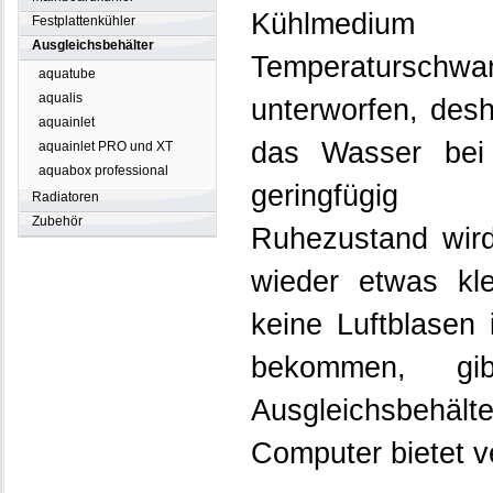
Kühlmedium 
Festplattenkühler
Ausgleichsbehälter
Temperaturschwa
aquatube
aqualis
unterworfen, desh
aquainlet
das Wasser bei 
aquainlet PRO und XT
aquabox professional
geringfügi
Radiatoren
Zubehör
Ruhezustand wir
wieder etwas kl
keine Luftblasen
bekommen, g
Ausgleichsbeh
Computer bietet v