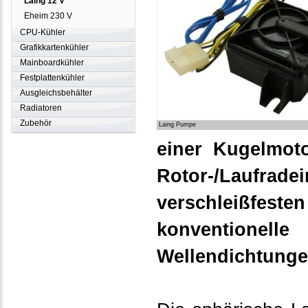
Laing 12 V
Eheim 230 V
CPU-Kühler
Grafikkartenkühler
Mainboardkühler
Festplattenkühler
Ausgleichsbehälter
Radiatoren
Zubehör
Laing Pumpe
einer Kugelmot
Rotor-/Laufradei
verschleißfeste
konventionel
Wellendichtungen