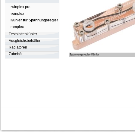
twinplex pro
twinplex
Kühler für Spannungsregler
ramplex
Festplattenkühler
Ausgleichsbehälter
Radiatoren
Zubehör
Spannungsregler-Kühler